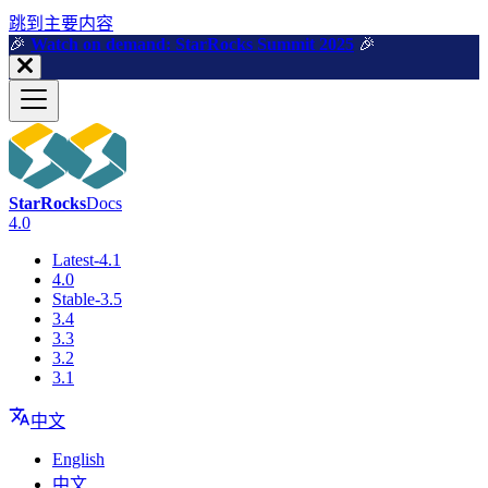
跳到主要内容
🎉️
Watch on demand: StarRocks Summit 2025
🎉️
StarRocks
Docs
4.0
Latest-4.1
4.0
Stable-3.5
3.4
3.3
3.2
3.1
中文
English
中文