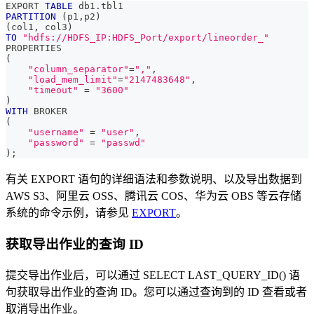
EXPORT 
TABLE
 db1
.
tbl1 
PARTITION
(
p1
,
p2
)
(
col1
,
 col3
)
TO
"hdfs://HDFS_IP:HDFS_Port/export/lineorder_"
PROPERTIES
(
"column_separator"
=
","
,
"load_mem_limit"
=
"2147483648"
,
"timeout"
=
"3600"
)
WITH
 BROKER
(
"username"
=
"user"
,
"password"
=
"passwd"
)
;
有关 EXPORT 语句的详细语法和参数说明、以及导出数据到
AWS S3、阿里云 OSS、腾讯云 COS、华为云 OBS 等云存储
系统的命令示例，请参见
EXPORT
。
获取导出作业的查询 ID
提交导出作业后，可以通过 SELECT LAST_QUERY_ID() 语
句获取导出作业的查询 ID。您可以通过查询到的 ID 查看或者
取消导出作业。