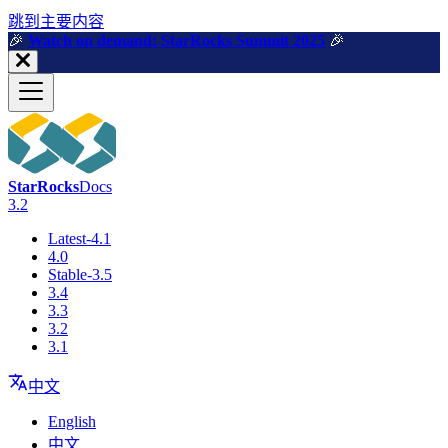
跳到主要内容
🎉️
Watch on demand: StarRocks Summit 2025
🎉️
StarRocks
Docs
3.2
Latest-4.1
4.0
Stable-3.5
3.4
3.3
3.2
3.1
中文
English
中文