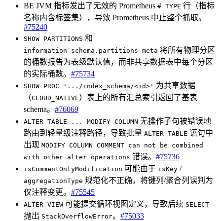
BE JVM 指标发出了无效的 Prometheus
行（指标
# TYPE
名称内含标签集），导致 Prometheus 中止整个抓取。
#75240
和
SHOW PARTITIONS
将所有物理分区
information_schema.partitions_meta
的桶数报告为表级默认值，而非共享数据表中每个分区
的实际桶数。
#75734
为共享数据
SHOW PROC '.../index_schema/<id>'
（
）表上的所有汇总索引返回了基表
CLOUD_NATIVE
schema。
#76069
无操作子句被错误地
ALTER TABLE ... MODIFY COLUMN
路由到轻量级注释路径，导致批量
语句中
ALTER TABLE
出现
MODIFY COLUMN COMMENT can not be combined
错误。
#75736
with other alter operations
可能由于
/
isCommentOnlyModification
isKey
规范化不正确，将键列/聚合列误判为
aggregationType
仅注释变更。
#75545
可能提交循环视图定义，导致后续
ALTER VIEW
SELECT
抛出
。
#75033
StackOverflowError