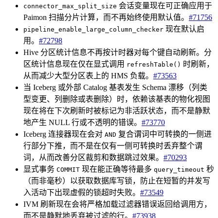
会话变量现在可正确应用于
connector_max_split_size
Paimon 扫描分片计算，而不再始终使用默认值。
#71756
现在默认启
pipeline_enable_large_column_checker
用。
#72798
Hive 分区统计信息不再按计时器对每个键自动刷新。分
区统计信息现在仅在显式调用
时刷新，
refreshTable()
从而减少大型分区表上的 HMS 负载。
#73563
当 Iceberg 或外部 Catalog 基表发生 Schema 漂移（列类
型变更、列删除或表删除）时，依赖该基表的物化视图
现在将在下次刷新时被标记为非活跃状态，而不是静默
地产生 NULL 行或不透明的错误。
#73770
Iceberg 连接器现在会对
复合谓词中可转换的一侧进
AND
行部分下推，而不是在仅有一侧可转换时丢弃整个谓
词，从而改善分区裁剪和数据跳过效果。
#70293
显式事务
现在能正确等待最多
秒
COMMIT
query_timeout
（而非毫秒）以获取数据库写锁，防止在短暂的并发写
入活动下出现虚假的锁超时失败。
#73549
IVM 刷新现在会将严格加载过滤器错误返回给调用方，
而不是静默地丢弃被过滤的行。
#73938