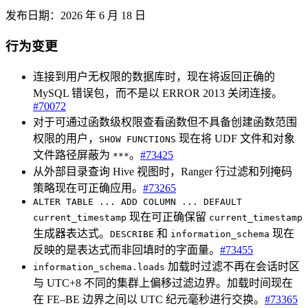
发布日期：2026 年 6 月 18 日
行为变更
连接到用户无权限的数据库时，现在将返回正确的
MySQL 错误包，而不是以 ERROR 2013 关闭连接。
#70072
对于可通过函数级权限查看函数但不具备创建函数范围
权限的用户，
现在将 UDF 文件和对象
SHOW FUNCTIONS
文件路径屏蔽为
。
#73425
***
从外部目录查询 Hive 视图时，Ranger 行过滤和列掩码
策略现在可正确应用。
#73265
ALTER TABLE ... ADD COLUMN ... DEFAULT
现在可正确保留
current_timestamp
current_timestamp
生成器表达式。
和
现在
DESCRIBE
information_schema
反映的是表达式而非回填时的字面量。
#73455
加载时过滤不再在会话时区
information_schema.loads
与 UTC+8 不同的集群上偏移过滤边界。加载时间现在
在 FE–BE 边界之间以 UTC 纪元毫秒进行交换。
#73365