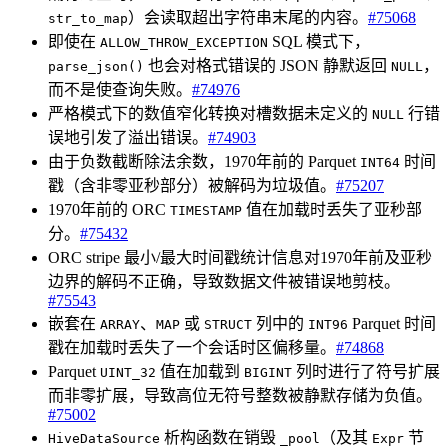
）会读取超出字符串末尾的内容。
#75068
str_to_map
即使在
SQL 模式下，
ALLOW_THROW_EXCEPTION
也会对格式错误的 JSON 静默返回
，
parse_json()
NULL
而不是使查询失败。
#74976
严格模式下的数值窄化转换对槽数据未定义的
行错
NULL
误地引发了溢出错误。
#74903
由于负数截断除法余数，1970年前的 Parquet
时间
INT64
戳（含非零亚秒部分）被解码为垃圾值。
#75207
1970年前的 ORC
值在加载时丢失了亚秒部
TIMESTAMP
分。
#75432
ORC stripe 最小/最大时间戳统计信息对1970年前及亚秒
边界的解码不正确，导致数据文件被错误地剪枝。
#75543
嵌套在
、
或
列中的
Parquet 时间
ARRAY
MAP
STRUCT
INT96
戳在加载时丢失了一个会话时区偏移量。
#74868
Parquet
值在加载到
列时进行了符号扩展
UINT_32
BIGINT
而非零扩展，导致高位无符号整数被静默存储为负值。
#75002
析构函数在销毁
（及其
节
HiveDataSource
_pool
Expr