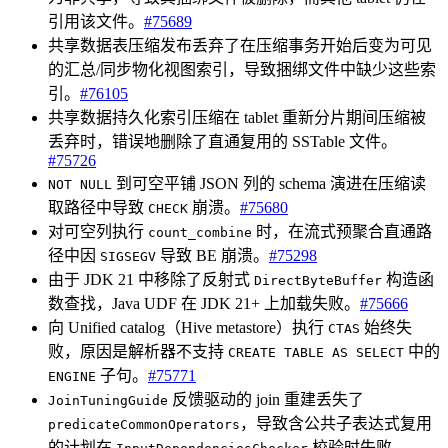
引用该文件。
#75689
共享数据表压缩发布丢弃了在压缩事务开始后变为可见
的汇总/同步物化视图索引，导致捆绑文件中缺少这些索
引。
#76105
共享数据持久化索引压缩在 tablet 重新分片期间压缩被
丢弃时，错误地删除了直通复用的 SSTable 文件。
#75726
到可空平铺 JSON 列的 schema 演进在压缩读
NOT NULL
取路径中导致
崩溃。
#75680
CHECK
对可空列执行
时，在流式预聚合直通路
count_combine
径中因
导致 BE 崩溃。
#75298
SIGSEGV
由于 JDK 21 中移除了反射式
构造函
DirectByteBuffer
数查找，Java UDF 在 JDK 21+ 上加载失败。
#75666
向 Unified catalog（Hive metastore）执行
始终失
CTAS
败，原因是解析器不支持
中的
CREATE TABLE AS SELECT
子句。
#75771
ENGINE
反馈驱动的 join 重建丢失了
JoinTuningGuide
，导致含公共子表达式复用
predicateCommonOperators
的计划在
校验时失败。