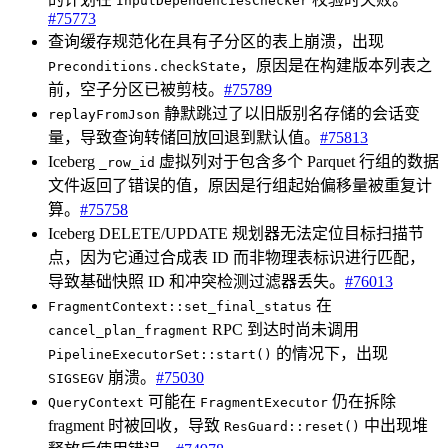
InputDependenciesChecker
#75773
查询缓存规范化在具有子分区的表上崩溃，出现
，原因是在构建版本列表之
Preconditions.checkState
前，空子分区已被剪枝。
#75789
静默跳过了以旧版别名存储的会话变
replayFromJson
量，导致查询转储回放回退到默认值。
#75813
Iceberg
虚拟列对于包含多个 Parquet 行组的数据
_row_id
文件返回了错误的值，原因是行组起始偏移量被重复计
算。
#75758
Iceberg DELETE/UPDATE 规划器无法定位目标扫描节
点，因为它通过合成表 ID 而非物理表标识进行匹配，
导致基础快照 ID 和冲突检测过滤器丢失。
#76013
在
FragmentContext::set_final_status
RPC 到达时尚未调用
cancel_plan_fragment
的情况下，出现
PipelineExecutorSet::start()
崩溃。
#75030
SIGSEGV
可能在
仍在拆除
QueryContext
FragmentExecutor
fragment 时被回收，导致
中出现堆
ResGuard::reset()