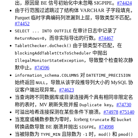
出，原因是 BE 信号初始化中未忽略 SIGPIPE。
#74424
由于行范围过滤跳过了结构体 VARCHAR 子字段填充，
Parquet 临时字典编码列泄漏到上层，导致类型不匹配。
#74452
在审计日志中记录了
SELECT ... INTO OUTFILE
，而非实际导出的行数。
#74467
ReturnRows=0
由于锁类型不匹配，在
TabletChecker.doCheck()
中抛出
blockingAddTabletCtxToScheduler
，导致整个检查轮次静
IllegalMonitorStateException
默中止。
#74596
对
information_schema.COLUMNS
DATETIME_PRECISION
始终返回
，导致从该字段推导列大小的 MySQL 协
NULL
议客户端出现异常。
#74623
当查询跨不同数据库或目录连接两个具有相同非限定名
称的表时，MV 刷新失败并报
。
#74730
Duplicate key
可溢出哈希连接探测在某些条件下崩溃。
#74978
#75140
当宽度或桶数参数为零时，Iceberg
和
truncate
bucket
转换函数导致 BE 崩溃并抛出
。
#74998
SIGFPE
当被除数为
且除数为
时，
和
TYPE_MIN
-1
mod()
pmod()