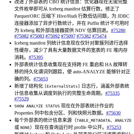
改进了外部表的 CBO 统计信息：优化器现在无需完整
文件枚举即可从 Iceberg manifest 估算行数，修正了
Parquet/ORC 压缩下 Hive/Hudi 行数低估问题，为 JDBC
连接器添加了异步行数统计，并在 Puffin 统计不可用时
为 Iceberg 和外部连接器提供 NDV 估算回退。
#75280
#75082
#75083
#75092
#75097
#75382
#75474
Iceberg manifest 列统计信息现在仅针对聚簇列进行选择
性缓存，减少了具有大量数据文件的宽表的 FE 堆内存
消耗。
#75395
外部表统计信息收集现在支持跨 FE 重启和 HA 故障转
移的持久化谓词列跟踪，使 auto-ANALYZE 能够针对正
确的列。
#75653
新增了结构化
日志行，涵盖外部表统
[ExternalStats]
计信息收集从调度到执行的完整生命周期。
#75335
#75529
现在在外部表统计作业的
SHOW ANALYZE STATUS
Properties 列中包含分区、列和快照元数据。
#75630
每个外部表的统计信息来源（
、
TABLE_METADATA
ANALYZE
或
）现在在查询运行时 profile 中公开。
#75253
NONE