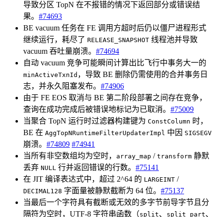
导致分区 TopN 在不报错的情况下返回部分或错误结
果。
#74693
BE vacuum 任务在 FE 调用方超时后仍以僵尸进程形式
继续运行，耗尽了
线程池并导致
RELEASE_SNAPSHOT
vacuum 吞吐量崩溃。
#74694
自动 vacuum 竞争可能瞬间计算出比飞行中事务大一的
，导致 BE 删除仍需使用的合并事务日
minActiveTxnId
志，并永久阻塞发布。
#74906
由于 FE EOS 取消与 BE 第二阶段部署之间存在竞争，
查询在成功完成后被错误地标记为已取消。
#75009
当聚合 TopN 运行时过滤器构建键为
时，
ConstColumn
BE 在
中因
AggTopNRuntimeFilterUpdaterImpl
SIGSEGV
崩溃。
#74809
#74941
当所有非空数组均为空时，
/
静默
array_map
transform
丢弃
行并返回错误的行数。
#75141
NULL
在 JIT 编译表达式中，超过 2^64 的
/
LARGEINT
字面量被静默截断为 64 位。
#75137
DECIMAL128
当最后一个字符具有截断或无效的多字节前导字节且分
隔符为空时，UTF-8 字符串函数（
、
、
split
split_part