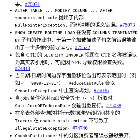
果。
#75071
ALTER TABLE ... MODIFY COLUMN ... AFTER
抛出了内部
<nonexistent_col>
，而非清晰的语义错误。
#75073
NullPointerException
在没有
SHOW CREATE ROUTINE LOAD
COLUMNS TERMINATED
子句的作业中，于第一个加载描述子句之前错误地输
BY
出了一个多余的前导逗号。
#75522
包含 CTE 的
视图在 CTE 名称被误认
SECURITY INVOKER
为真实表引用时，可能因 NPE 导致权限检查失败。
#74813
当日期/日期时间边界字面量移位溢出可表示范围时（例
如
），
会以
<= '9999-12-31'
ReduceCastRule
中止查询规划。
#75036
SemanticException
当 join 条件使用 null 安全等于（
）析取时，
<=>
会输出重复行。
#75038
SplitJoinORToUnionRule
在多表外部查询的并行元数据准备线程间共享的
在
下导致了
Tracers
enable_profile=true
。
#74746
IllegalStateException
中的分区消费者错误被静默丢弃，
ChunksPartitioner