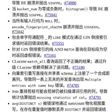
导致 BE 崩溃并抛出
。
#74980
SIGFPE
当
为零或负数时，
导致 BE 崩
bucket_num
histogram()
溃并抛出
。
#75041
SIGFPE
当所有输入行均为
时，
NULL
崩溃并抛出
。
encode_fingerprint_sha256
SIGSEGV
#75042
包含单字符通配符
的
模式在通过 GIN 倒排索引
_
LIKE
求值时返回错误结果。
#75551
针对 GIN 倒排索引的纯 AND
查询在目标段为空
MATCH
时返回虚假错误。
#75161
CLucene
查询返回了不正确的结果；通过升
match_all
级 CLucene 依赖项解决了该问题。
#75180
向量索引重写直接在共享表 schema 上注册了一个合成距
离列，导致同一表上无关的并发查询出现
Multiple
错误。
#74785
entries with same key
Join 重排剪枝可能会剪掉仍被扫描谓词引用的列，导致
统计估算抛出
。
#74791
missing statistic of col
被错误地通过 sum/count 物化视图重
avg(DISTINCT x)
写，在存在重复值时静默丢弃
并返回错误结
DISTINCT