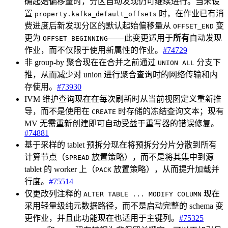
确起始偏移量时，分区自动发现仍可继续进行。当未设
置
时，在作业已有消
property.kafka_default_offsets
费进度后新发现分区的默认起始偏移量从
变
OFFSET_END
更为
——此变更适用于
所有
自动发现
OFFSET_BEGINNING
作业，而不仅限于使用新属性的作业。
#74729
非 group-by 聚合现在在合并之前通过
分支下
UNION ALL
推，从而减少对 union 进行聚合查询时的网络传输和内
存使用。
#73930
IVM 维护查询现在在每次刷新时从当前视图定义重新推
导，而不是使用在
时存储的冻结查询文本；现有
CREATE
MV 无需重新创建即可自动受益于重写器的错误修复。
#74881
基于采样的 tablet 预拆分现在将预拆分分片分散到所有
计算节点（
放置策略），而不是将其集中到源
SPREAD
tablet 的 worker 上（
放置策略），从而提升加载并
PACK
行度。
#75514
仅更改列注释的
现在
ALTER TABLE ... MODIFY COLUMN
采用轻量级纯元数据路径，而不是启动完整的 schema 变
更作业，并且此功能现在也适用于主键列。
#75325