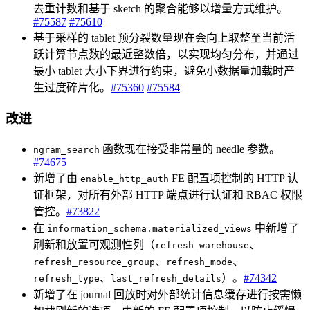
去重计数和基于 sketch 的聚合能够以增量方式维护。
#75587
#75610
基于采样的 tablet 预分裂数量现在会向上取整至当前活
跃计算节点数的最近整数倍，以实现均匀分布，并通过
最小 tablet 大小下界进行约束，避免小数据量加载时产
生过度碎片化。
#75360
#75584
改进
函数现在接受非常量的 needle 参数。
ngram_search
#74675
新增了由
FE 配置项控制的 HTTP 认
enable_http_auth
证框架，对所有外部 HTTP 端点进行认证和 RBAC 权限
管控。
#73822
在
中新增了
information_schema.materialized_views
刷新和放置可观测性列（
、
refresh_warehouse
、
、
refresh_resource_group
refresh_mode
、
）。
#74342
refresh_type
last_refresh_details
新增了在 journal 回放时对外部统计信息缓存进行按需懒