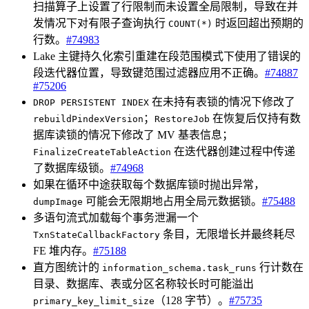
扫描算子上设置了行限制而未设置全局限制，导致在并
发情况下对有限子查询执行
时返回超出预期的
COUNT(*)
行数。
#74983
Lake 主键持久化索引重建在段范围模式下使用了错误的
段迭代器位置，导致键范围过滤器应用不正确。
#74887
#75206
在未持有表锁的情况下修改了
DROP PERSISTENT INDEX
；
在恢复后仅持有数
rebuildPindexVersion
RestoreJob
据库读锁的情况下修改了 MV 基表信息；
在迭代器创建过程中传递
FinalizeCreateTableAction
了数据库级锁。
#74968
如果在循环中途获取每个数据库锁时抛出异常，
可能会无限期地占用全局元数据锁。
#75488
dumpImage
多语句流式加载每个事务泄漏一个
条目，无限增长并最终耗尽
TxnStateCallbackFactory
FE 堆内存。
#75188
直方图统计的
行计数在
information_schema.task_runs
目录、数据库、表或分区名称较长时可能溢出
（128 字节）。
#75735
primary_key_limit_size