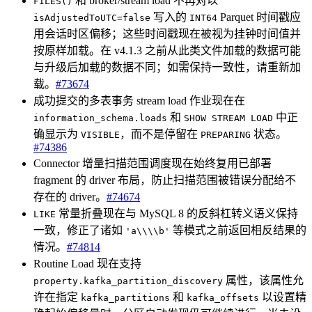
和 broker/stream load 不再对以
FILES()
写入的
Parquet 时间戳应
isAdjustedToUTC=false
INT64
用会话时区偏移；这些时间戳现在被视为挂钟时间值并
按原样加载。在 v4.1.3 之前从此类文件加载的数据可能
与升级后加载的数据不同；如需保持一致性，请重新加
载。
#73674
成功提交的多表事务 stream load 作业现在在
和
中正
information_schema.loads
SHOW STREAM LOAD
确显示为
，而不是停留在
状态。
VISIBLE
PREPARING
#74386
Connector 增量扫描范围调度现在始终复用已部署
fragment 的 driver 布局，防止扫描范围被错误分配给不
存在的 driver。
#74674
常量折叠现在与 MySQL 8 的反斜杠转义语义保持
LIKE
一致，修正了诸如
等模式之前返回相反结果的
'a\\\\b'
情况。
#74814
Routine Load 现在支持
属性，该属性允
property.kafka_partition_discovery
许在指定
和
以设置精
kafka_partitions
kafka_offsets