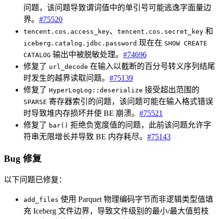
问题，该问题导致谓词值中的单引号可能逃逸字面量边
界。
#75520
、
和
tencent.cos.access_key
tencent.cos.secret_key
现在在
iceberg.catalog.jdbc.password
SHOW CREATE
输出中被脱敏处理。
#74696
CATALOG
修复了
在输入以截断的百分号转义序列结尾
url_decode
时发生的越界读取问题。
#75139
修复了
接受超出范围的
HyperLogLog::deserialize
寄存器索引的问题，该问题可能在输入格式错误
SPARSE
时导致堆内存损坏并使 BE 崩溃。
#75521
修复了
拒绝负宽度值的问题，此前该问题允许字
bar()
符串无限增长并导致 BE 内存耗尽。
#75143
Bug 修复
以下问题已修复：
使用 Parquet 物理编码字节而非逻辑类型值填
add_files
充 Iceberg 文件边界，导致文件级别的最小/最大值剪枝