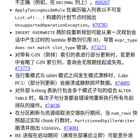
不正确（例如，在
列上）。
#69207
DECIMAL
在遍历输入列表以不可变
ApplyTuningGuideRule
构建的计划节点时抛出
List.of(...)
。
#70785
UnsupportedOperationException
两阶段重新规划可能从第一次规划会
INSERT OVERWRITE
话中产生过时的 lambda 参数列引用 ID，导致
expr_type
错误。
#73273
does not match slot_type
对带有 GIN（倒排）索引的表进行部分更新时，若更新
中省略了 GIN 索引列，查询会无限期挂起或失败。
#73773
当行集模式与 tablet 模式之间发生模式漂移时，Lake
PCU（部分列更新）会崩溃或静默损坏数据。
#74005
对外部 Iceberg 表执行包含多个模式子句的组合
ALTER
时，每次子句分发都会错误地重新执行所有先前
TABLE
排队的操作。
#74036
在分区刷新与资源组取消交错执行期间，当
快
num_rows
照超过实际 chunk 行数时，
PartitionedSpillerWriter
崩溃并抛出
。
#74081
SIGSEGV
BE 进程在启动期间（通常在部署后立即）可能意外退