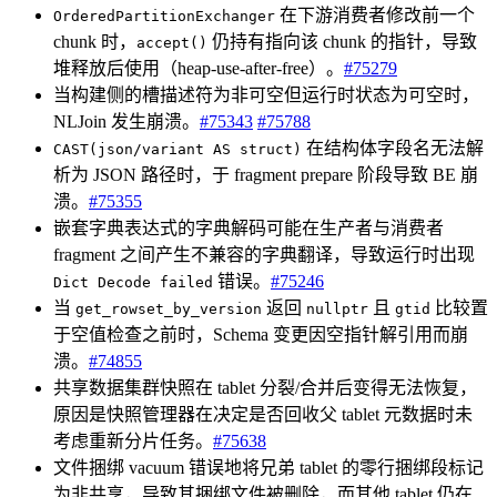
在下游消费者修改前一个
OrderedPartitionExchanger
chunk 时，
仍持有指向该 chunk 的指针，导致
accept()
堆释放后使用（heap-use-after-free）。
#75279
当构建侧的槽描述符为非可空但运行时状态为可空时，
NLJoin 发生崩溃。
#75343
#75788
在结构体字段名无法解
CAST(json/variant AS struct)
析为 JSON 路径时，于 fragment prepare 阶段导致 BE 崩
溃。
#75355
嵌套字典表达式的字典解码可能在生产者与消费者
fragment 之间产生不兼容的字典翻译，导致运行时出现
错误。
#75246
Dict Decode failed
当
返回
且
比较置
get_rowset_by_version
nullptr
gtid
于空值检查之前时，Schema 变更因空指针解引用而崩
溃。
#74855
共享数据集群快照在 tablet 分裂/合并后变得无法恢复，
原因是快照管理器在决定是否回收父 tablet 元数据时未
考虑重新分片任务。
#75638
文件捆绑 vacuum 错误地将兄弟 tablet 的零行捆绑段标记
为非共享，导致其捆绑文件被删除，而其他 tablet 仍在