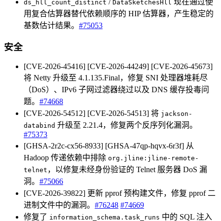
/
现在通过使
ds_hll_count_distinct
DataSketchesHll
用复合估算器替代依赖顺序的 HIP 估算器，产生稳定的
基数估计结果。
#75053
安全
[CVE-2026-45416] [CVE-2026-44249] [CVE-2026-45673]
将 Netty 升级至 4.1.135.Final，修复 SNI 处理器堆耗尽
（DoS）、IPv6 子网过滤器绕过以及 DNS 缓存投毒问
题。
#74668
[CVE-2026-54512] [CVE-2026-54513] 将
jackson-
升级至 2.21.4，修复两个反序列化漏洞。
databind
#75373
[GHSA-2r2c-cx56-8933] [GHSA-47qp-hqvx-6r3f] 从
Hadoop 传递依赖中排除
org.jline:jline-remote-
，以修复未经身份验证的 Telnet 服务器 DoS 漏
telnet
洞。
#75066
[CVE-2026-39822] 更新 pprof 预构建文件，修复 pprof 二
进制文件中的漏洞。
#76248
#74669
修复了
中的 SQL 注入
information_schema.task_runs