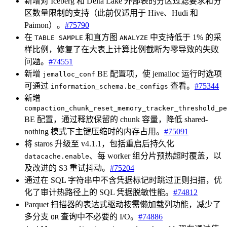
新增对 Iceberg 和 Delta Lake 外部表的分区过滤要求和分
区数量限制的支持（此前仅适用于 Hive、Hudi 和
Paimon）。
#75790
在
和直方图
中支持低于 1% 的采
TABLE SAMPLE
ANALYZE
样比例，修复了在大表上计算比例截断为零导致的失败
问题。
#74551
新增
BE 配置项，使 jemalloc 运行时选项
jemalloc_conf
可通过
查看。
#75344
information_schema.be_configs
新增
compaction_chunk_reset_memory_tracker_threshold_pe
BE 配置，通过释放保留的 chunk 容量，降低 shared-
nothing 模式下主键压缩时的内存占用。
#75091
将 staros 升级至 v4.1.1，包括重启后持久化
、每 worker 组分片预热超时覆盖，以
datacache.enable
及改进的 S3 重试抖动。
#75204
通过在 SQL 字符串中不含凭据标记时跳过正则扫描，优
化了审计热路径上的 SQL 凭据脱敏性能。
#74812
Parquet 扫描器的表达式驱动按需懒加载列功能，减少了
多分支
查询中不必要的 I/O。
#74886
OR