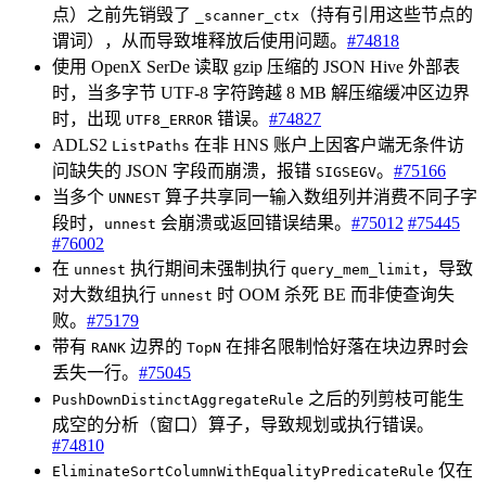
点）之前先销毁了
（持有引用这些节点的
_scanner_ctx
谓词），从而导致堆释放后使用问题。
#74818
使用 OpenX SerDe 读取 gzip 压缩的 JSON Hive 外部表
时，当多字节 UTF-8 字符跨越 8 MB 解压缩缓冲区边界
时，出现
错误。
#74827
UTF8_ERROR
ADLS2
在非 HNS 账户上因客户端无条件访
ListPaths
问缺失的 JSON 字段而崩溃，报错
。
#75166
SIGSEGV
当多个
算子共享同一输入数组列并消费不同子字
UNNEST
段时，
会崩溃或返回错误结果。
#75012
#75445
unnest
#76002
在
执行期间未强制执行
，导致
unnest
query_mem_limit
对大数组执行
时 OOM 杀死 BE 而非使查询失
unnest
败。
#75179
带有
边界的
在排名限制恰好落在块边界时会
RANK
TopN
丢失一行。
#75045
之后的列剪枝可能生
PushDownDistinctAggregateRule
成空的分析（窗口）算子，导致规划或执行错误。
#74810
仅在
EliminateSortColumnWithEqualityPredicateRule