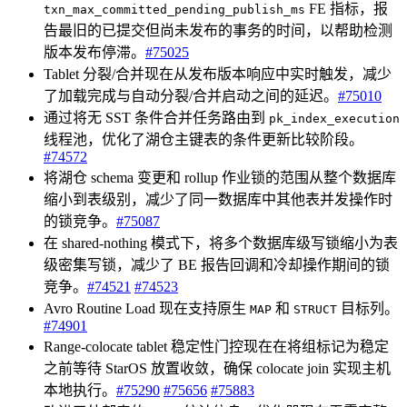
FE 指标，报
txn_max_committed_pending_publish_ms
告最旧的已提交但尚未发布的事务的时间，以帮助检测
版本发布停滞。
#75025
Tablet 分裂/合并现在从发布版本响应中实时触发，减少
了加载完成与自动分裂/合并启动之间的延迟。
#75010
通过将无 SST 条件合并任务路由到
pk_index_execution
线程池，优化了湖仓主键表的条件更新比较阶段。
#74572
将湖仓 schema 变更和 rollup 作业锁的范围从整个数据库
缩小到表级别，减少了同一数据库中其他表并发操作时
的锁竞争。
#75087
在 shared-nothing 模式下，将多个数据库级写锁缩小为表
级密集写锁，减少了 BE 报告回调和冷却操作期间的锁
竞争。
#74521
#74523
Avro Routine Load 现在支持原生
和
目标列。
MAP
STRUCT
#74901
Range-colocate tablet 稳定性门控现在在将组标记为稳定
之前等待 StarOS 放置收敛，确保 colocate join 实现主机
本地执行。
#75290
#75656
#75883