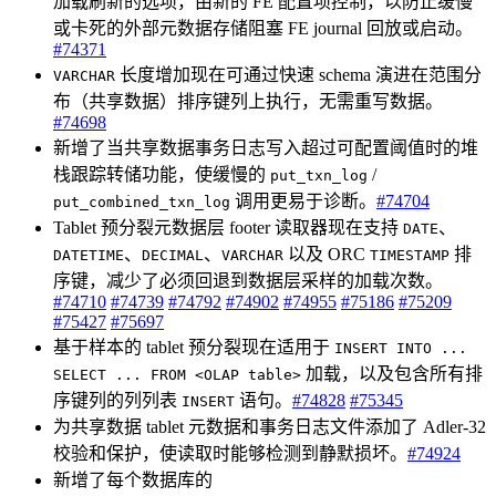
加载刷新的选项，由新的 FE 配置项控制，以防止缓慢
或卡死的外部元数据存储阻塞 FE journal 回放或启动。
#74371
长度增加现在可通过快速 schema 演进在范围分
VARCHAR
布（共享数据）排序键列上执行，无需重写数据。
#74698
新增了当共享数据事务日志写入超过可配置阈值时的堆
栈跟踪转储功能，使缓慢的
/
put_txn_log
调用更易于诊断。
#74704
put_combined_txn_log
Tablet 预分裂元数据层 footer 读取器现在支持
、
DATE
、
、
以及 ORC
排
DATETIME
DECIMAL
VARCHAR
TIMESTAMP
序键，减少了必须回退到数据层采样的加载次数。
#74710
#74739
#74792
#74902
#74955
#75186
#75209
#75427
#75697
基于样本的 tablet 预分裂现在适用于
INSERT INTO ...
加载，以及包含所有排
SELECT ... FROM <OLAP table>
序键列的列列表
语句。
#74828
#75345
INSERT
为共享数据 tablet 元数据和事务日志文件添加了 Adler-32
校验和保护，使读取时能够检测到静默损坏。
#74924
新增了每个数据库的