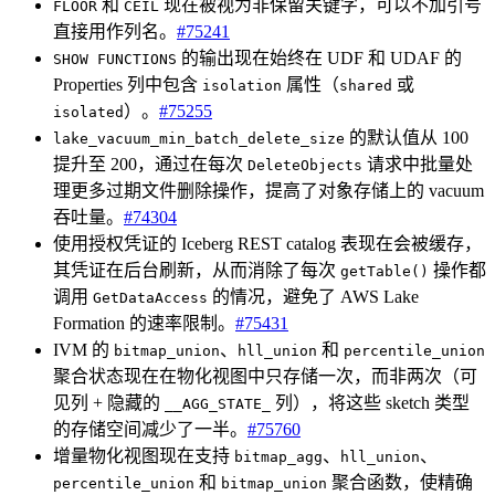
和
现在被视为非保留关键字，可以不加引号
FLOOR
CEIL
直接用作列名。
#75241
的输出现在始终在 UDF 和 UDAF 的
SHOW FUNCTIONS
Properties 列中包含
属性（
或
isolation
shared
）。
#75255
isolated
的默认值从 100
lake_vacuum_min_batch_delete_size
提升至 200，通过在每次
请求中批量处
DeleteObjects
理更多过期文件删除操作，提高了对象存储上的 vacuum
吞吐量。
#74304
使用授权凭证的 Iceberg REST catalog 表现在会被缓存，
其凭证在后台刷新，从而消除了每次
操作都
getTable()
调用
的情况，避免了 AWS Lake
GetDataAccess
Formation 的速率限制。
#75431
IVM 的
、
和
bitmap_union
hll_union
percentile_union
聚合状态现在在物化视图中只存储一次，而非两次（可
见列 + 隐藏的
列），将这些 sketch 类型
__AGG_STATE_
的存储空间减少了一半。
#75760
增量物化视图现在支持
、
、
bitmap_agg
hll_union
和
聚合函数，使精确
percentile_union
bitmap_union