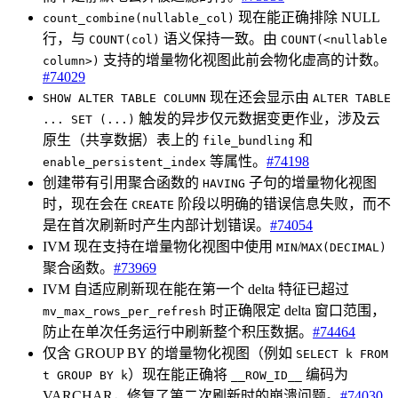
现在能正确排除 NULL
count_combine(nullable_col)
行，与
语义保持一致。由
COUNT(col)
COUNT(<nullable
支持的增量物化视图此前会物化虚高的计数。
column>)
#74029
现在还会显示由
SHOW ALTER TABLE COLUMN
ALTER TABLE
触发的异步仅元数据变更作业，涉及云
... SET (...)
原生（共享数据）表上的
和
file_bundling
等属性。
#74198
enable_persistent_index
创建带有引用聚合函数的
子句的增量物化视图
HAVING
时，现在会在
阶段以明确的错误信息失败，而不
CREATE
是在首次刷新时产生内部计划错误。
#74054
IVM 现在支持在增量物化视图中使用
/
MIN
MAX(DECIMAL)
聚合函数。
#73969
IVM 自适应刷新现在能在第一个 delta 特征已超过
时正确限定 delta 窗口范围，
mv_max_rows_per_refresh
防止在单次任务运行中刷新整个积压数据。
#74464
仅含 GROUP BY 的增量物化视图（例如
SELECT k FROM
）现在能正确将
编码为
t GROUP BY k
__ROW_ID__
VARCHAR，修复了第二次刷新时的崩溃问题。
#74030