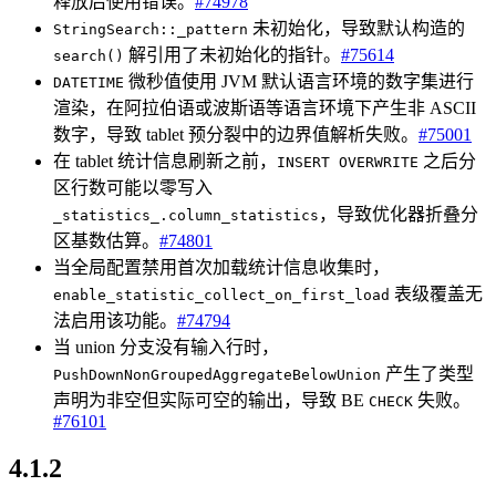
释放后使用错误。
#74978
未初始化，导致默认构造的
StringSearch::_pattern
解引用了未初始化的指针。
#75614
search()
微秒值使用 JVM 默认语言环境的数字集进行
DATETIME
渲染，在阿拉伯语或波斯语等语言环境下产生非 ASCII
数字，导致 tablet 预分裂中的边界值解析失败。
#75001
在 tablet 统计信息刷新之前，
之后分
INSERT OVERWRITE
区行数可能以零写入
，导致优化器折叠分
_statistics_.column_statistics
区基数估算。
#74801
当全局配置禁用首次加载统计信息收集时，
表级覆盖无
enable_statistic_collect_on_first_load
法启用该功能。
#74794
当 union 分支没有输入行时，
产生了类型
PushDownNonGroupedAggregateBelowUnion
声明为非空但实际可空的输出，导致 BE
失败。
CHECK
#76101
4.1.2