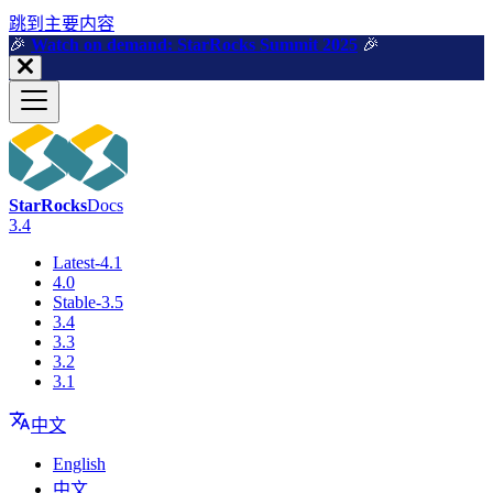
跳到主要内容
🎉️
Watch on demand: StarRocks Summit 2025
🎉️
StarRocks
Docs
3.4
Latest-4.1
4.0
Stable-3.5
3.4
3.3
3.2
3.1
中文
English
中文