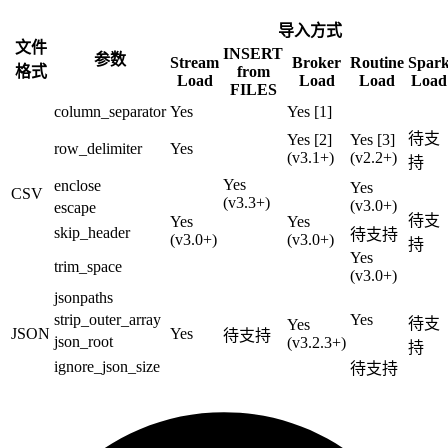
导入方式
文件
INSERT
参数
Stream
Broker
Routine
Spar
格式
from
Load
Load
Load
Load
FILES
column_separator
Yes
Yes [1]
待支
Yes [2]
Yes [3]
row_delimiter
Yes
(v3.1+)
(v2.2+)
持
Yes
enclose
Yes
CSV
(v3.3+)
(v3.0+)
escape
待支
Yes
Yes
skip_header
待支持
(v3.0+)
(v3.0+)
持
Yes
trim_space
(v3.0+)
jsonpaths
strip_outer_array
Yes
待支
Yes
JSON
Yes
待支持
json_root
(v3.2.3+)
持
ignore_json_size
待支持