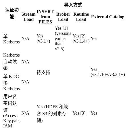
导入方式
认证功
INSERT
Stream
Broker
Routine
能
from
External Catalog
Load
Load
Load
FILES
Yes [1]
(versions
Yes
Yes [2]
单
N/A
earlier
Yes
(v3.1+)
(v3.1.4+)
Kerberos
than
v2.5)
Kerberos
自动续
N/A
签
Yes
待支持
(v3.1.10+/v3.2.1+)
单 KDC
N/A
多
Kerberos
用户名
密码认
Yes (HDFS 和兼
证
N/A
Yes [3]
Yes
容 S3 的对象存
(Access
储)
Key pair,
IAM