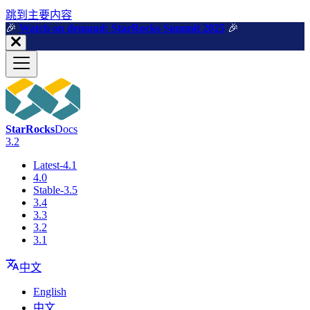
跳到主要内容
🎉️
Watch on demand: StarRocks Summit 2025
🎉️
StarRocks
Docs
3.2
Latest-4.1
4.0
Stable-3.5
3.4
3.3
3.2
3.1
中文
English
中文