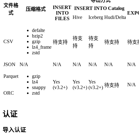
导出方式
文件格
INSERT
INSERT INTO Catalog
压缩格式
式
INTO
EXP
Hive
Iceberg
Hudi/Delta
FILES
defalte
bzip2
待支
待支
CSV
gzip
待支持
待支持
待支
持
持
lz4_frame
zstd
JSON
N/A
N/A
N/A
N/A
N/A
N/A
Parquet
gzip
lz4
Yes
Yes
Yes
N/A
待支持
snappy
(v3.2+)
(v3.2+)
(v3.2+)
ORC
zstd
认证
导入认证