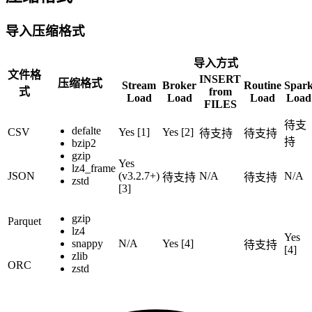
导入压缩格式
导入方式
文件格
INSERT
压缩格式
Stream
Broker
Routine
Spar
式
from
Load
Load
Load
Load
FILES
待支
defalte
CSV
Yes [1]
Yes [2]
待支持
待支持
持
bzip2
gzip
Yes
lz4_frame
JSON
(v3.2.7+)
N/A
N/A
待支持
待支持
zstd
[3]
gzip
Parquet
lz4
Yes
snappy
N/A
Yes [4]
待支持
[4]
zlib
ORC
zstd