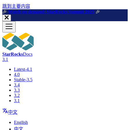
跳到主要内容
🎉️
Watch on demand: StarRocks Summit 2025
🎉️
StarRocks
Docs
3.1
Latest-4.1
4.0
Stable-3.5
3.4
3.3
3.2
3.1
中文
English
中文