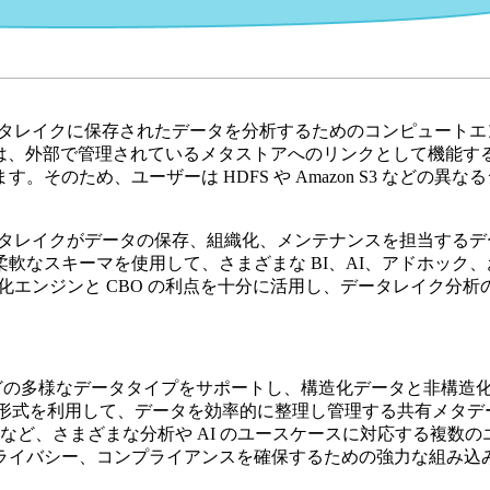
タレイクに保存されたデータを分析するためのコンピュートエンジンとしても
能の一つは、外部で管理されているメタストアへのリンクとして機能する ex
ため、ユーザーは HDFS や Amazon S3 などの異なるシ
し、データレイクがデータの保存、組織化、メンテナンスを担当す
軟なスキーマを使用して、さまざまな BI、AI、アドホック
クトル化エンジンと CBO の利点を十分に活用し、データレイク
Avro などの多様なデータタイプをサポートし、構造化データと非
のような形式を利用して、データを効率的に整理し管理する共有メタ
張バージョンなど、さまざまな分析や AI のユースケースに対応する複
プライバシー、コンプライアンスを確保するための強力な組み