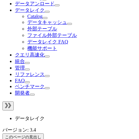
データアンロード
データレイク
Catalog
データキャッシュ
外部テーブル
ファイル外部テーブル
データレイク FAQ
機能サポート
クエリ高速化
統合
管理
リファレンス
FAQ
ベンチマーク
開発者
データレイク
バージョン: 3.4
このページの見出し