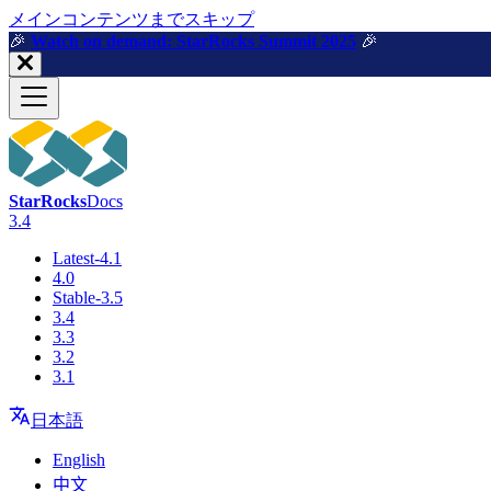
メインコンテンツまでスキップ
🎉️
Watch on demand: StarRocks Summit 2025
🎉️
StarRocks
Docs
3.4
Latest-4.1
4.0
Stable-3.5
3.4
3.3
3.2
3.1
日本語
English
中文