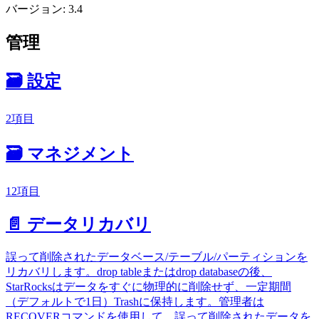
バージョン: 3.4
管理
🗃️
設定
2項目
🗃️
マネジメント
12項目
📄️
データリカバリ
誤って削除されたデータベース/テーブル/パーティションを
リカバリします。drop tableまたはdrop databaseの後、
StarRocksはデータをすぐに物理的に削除せず、一定期間
（デフォルトで1日）Trashに保持します。管理者は
RECOVERコマンドを使用して、誤って削除されたデータを