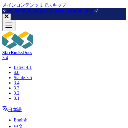
メインコンテンツまでスキップ
🎉️
Watch on demand: StarRocks Summit 2025
🎉️
StarRocks
Docs
3.4
Latest-4.1
4.0
Stable-3.5
3.4
3.3
3.2
3.1
日本語
English
中文