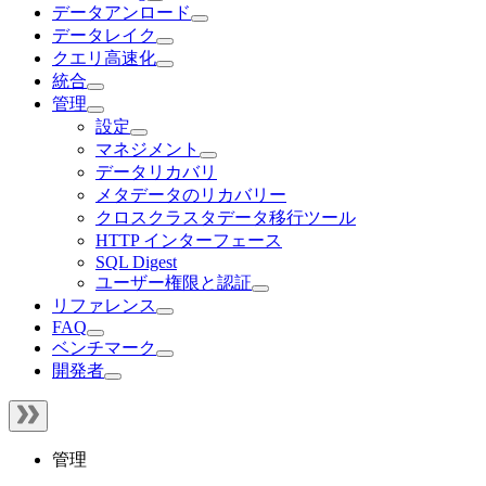
データアンロード
データレイク
クエリ高速化
統合
管理
設定
マネジメント
データリカバリ
メタデータのリカバリー
クロスクラスタデータ移行ツール
HTTP インターフェース
SQL Digest
ユーザー権限と認証
リファレンス
FAQ
ベンチマーク
開発者
管理