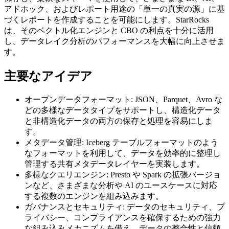
アドホック、およびレポート用途の「単一の真実の源」に基
づくレポートを作成することを可能にします。StarRocks
は、そのベクトル化エンジンと CBO の利点を十分に活用
し、データレイク分析のパフォーマンスを大幅に向上させま
す。
主要なアイデア
オープンデータフォーマット: JSON、Parquet、Avro な
どの多様なデータタイプをサポートし、構造化データ
と非構造化データの両方の保存と処理を容易にしま
す。
メタデータ管理: Iceberg テーブルフォーマットのよう
なフォーマットを利用して、データを効率的に整理し
管理する共有メタデータレイヤーを実装します。
多様なクエリエンジン: Presto や Spark の拡張バージョ
ンなど、さまざまな分析や AI のユースケースに対応
する複数のエンジンを組み込みます。
ガバナンスとセキュリティ: データのセキュリティ、プ
ライバシー、コンプライアンスを確保するための強力
な組み込みメカニズムを備え、データの整合性と信頼