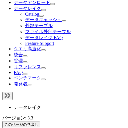
データアンロード
データレイク
Catalog
データキャッシュ
外部テーブル
ファイル外部テーブル
データレイク FAQ
Feature Support
クエリ高速化
統合
管理
リファレンス
FAQ
ベンチマーク
開発者
データレイク
バージョン: 3.3
このページの見出し