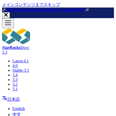
メインコンテンツまでスキップ
🎉️
Watch on demand: StarRocks Summit 2025
🎉️
StarRocks
Docs
3.3
Latest-4.1
4.0
Stable-3.5
3.4
3.3
3.2
3.1
日本語
English
中文