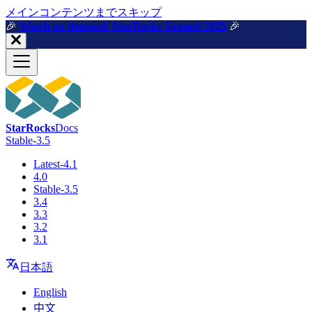
メインコンテンツまでスキップ
🎉️
Watch on demand: StarRocks Summit 2025
🎉️
StarRocks
Docs
Stable-3.5
Latest-4.1
4.0
Stable-3.5
3.4
3.3
3.2
3.1
日本語
English
中文