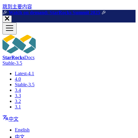
跳到主要内容
🎉️
Watch on demand: StarRocks Summit 2025
🎉️
StarRocks
Docs
Stable-3.5
Latest-4.1
4.0
Stable-3.5
3.4
3.3
3.2
3.1
中文
English
中文