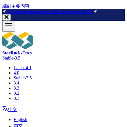
跳到主要内容
🎉️
Watch on demand: StarRocks Summit 2025
🎉️
StarRocks
Docs
Stable-3.5
Latest-4.1
4.0
Stable-3.5
3.4
3.3
3.2
3.1
中文
English
中文