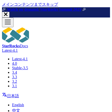
メインコンテンツまでスキップ
🎉️
Watch on demand: StarRocks Summit 2025
🎉️
StarRocks
Docs
Latest-4.1
Latest-4.1
4.0
Stable-3.5
3.4
3.3
3.2
3.1
日本語
English
中文