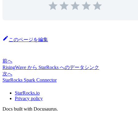
このページを編集
前へ
RisingWave から StarRocks へのデータシンク
次へ
StarRocks Spark Connector
StarRocks.io
Privacy policy
Docs built with Docusaurus.